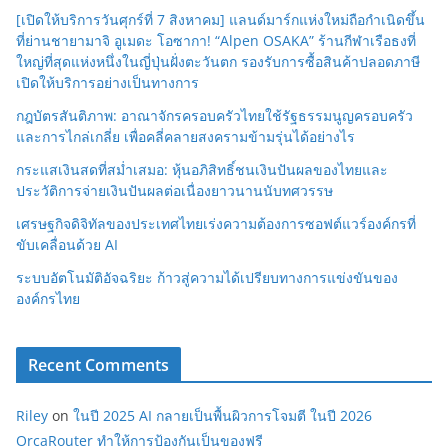
[เปิดให้บริการวันศุกร์ที่ 7 สิงหาคม] แลนด์มาร์กแห่งใหม่ถือกำเนิดขึ้น
ที่ย่านชายามาจิ อูเมดะ โอซากา! “Alpen OSAKA” ร้านกีฬาเรือธงที่
ใหญ่ที่สุดแห่งหนึ่งในญี่ปุ่นฝั่งตะวันตก รองรับการซื้อสินค้าปลอดภาษี
เปิดให้บริการอย่างเป็นทางการ
กฎบัตรสันติภาพ: อาณาจักรครอบครัวไทยใช้รัฐธรรมนูญครอบครัว
และการไกล่เกลี่ย เพื่อคลี่คลายสงครามข้ามรุ่นได้อย่างไร
กระแสเงินสดที่สม่ำเสมอ: หุ้นอภิสิทธิ์ชนเงินปันผลของไทยและ
ประวัติการจ่ายเงินปันผลต่อเนื่องยาวนานนับทศวรรษ
เศรษฐกิจดิจิทัลของประเทศไทยเร่งความต้องการซอฟต์แวร์องค์กรที่
ขับเคลื่อนด้วย AI
ระบบอัตโนมัติอัจฉริยะ ก้าวสู่ความได้เปรียบทางการแข่งขันของ
องค์กรไทย
Recent Comments
Riley
on
ในปี 2025 AI กลายเป็นพื้นผิวการโจมตี ในปี 2026
OrcaRouter ทำให้การป้องกันเป็นของฟรี