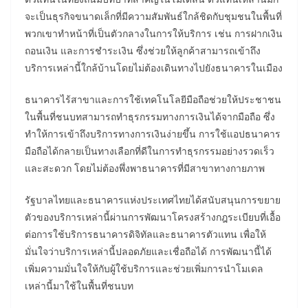
จะเป็นธุรกิจขนาดเล็กที่มีความสัมพันธ์ใกล้ชิดกับชุมชนในพื้นที่
พวกเขาทำหน้าที่เป็นตัวกลางในการให้บริการ เช่น การฝากเงิน
ถอนเงิน และการชำระเงิน ซึ่งช่วยให้ลูกค้าสามารถเข้าถึง
บริการเหล่านี้ใกล้บ้านโดยไม่ต้องเดินทางไปยังธนาคารในเมือง
ธนาคารไร้สาขาและการใช้เทคโนโลยีมือถือช่วยให้ประชาชน
ในพื้นที่ชนบทสามารถทำธุรกรรมทางการเงินได้จากมือถือ ซึ่ง
ทำให้การเข้าถึงบริการทางการเงินง่ายขึ้น การใช้แอปธนาคาร
มือถือได้กลายเป็นทางเลือกที่ดีในการทำธุรกรรมอย่างรวดเร็ว
และสะดวก โดยไม่ต้องพึ่งพาธนาคารที่มีสาขาทางกายภาพ
รัฐบาลไทยและธนาคารแห่งประเทศไทยได้สนับสนุนการขยาย
ตัวของบริการเหล่านี้ผ่านการพัฒนาโครงสร้างกฎระเบียบที่เอื้อ
ต่อการใช้บริการธนาคารดิจิทัลและธนาคารตัวแทน เพื่อให้
มั่นใจว่าบริการเหล่านี้ปลอดภัยและเชื่อถือได้ การพัฒนานี้ได้
เพิ่มความมั่นใจให้กับผู้ใช้บริการและช่วยเพิ่มการนำโมเดล
เหล่านี้มาใช้ในพื้นที่ชนบท