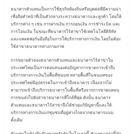
ธนาคารตัวแทนเป็นการใช้ธุรกิจท้องถิ่นหรือบุคคลที่มีความน่า
เชื่อถือทำหน้าที่เป็นตัวกลางระหว่างธนาคารและลูกค้า โดยให้
บริการต่าง ๆ เช่น การฝากเงิน การถอนเงิน การชำระบิล และ
การโอนเงิน ในขณะที่ธนาคารไร้สาขาใช้เทคโนโลยีดิจิทัล
และแพลตฟอร์มมือถือในการให้บริการทางการเงิน โดยไม่ต้อง
ใช้สาขาธนาคารทางกายภาพ
การขยายตัวของธนาคารตัวแทนและธนาคารไร้สาขาใน
ประเทศไทยเป็นการตอบสนองต่อปัญหาการขาดการเข้าถึง
บริการทางการเงินในพื้นที่ชนบท หลายพื้นที่ในชนบทของ
ประเทศไทยมีอุปสรรคในการเข้าถึงธนาคาร เนื่องจากไม่
สามารถเข้าถึงบริการธนาคารในพื้นที่หรือจากการขาดแคลน
การขนส่งไปยังสาขาธนาคารที่ใกล้ที่สุด ดังนั้น ธนาคาร
ตัวแทนและธนาคารไร้สาขาจึงได้ช่วยแก้ปัญหานี้และให้
บริการทางการเงินแก่ชุมชนที่อยู่ห่างไกลจากธนาคารแบบ
ดั้งเดิม
ตัวแทนในท้องถิ่นมีบทบาทสำคัญในโมเดลนี้ ตัวแทนเหล่านี้มัก