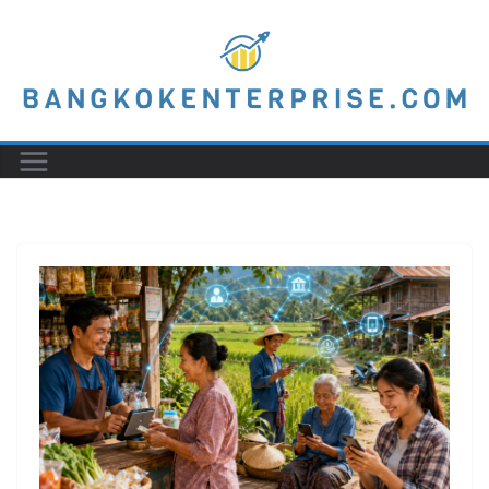
Skip
to
content