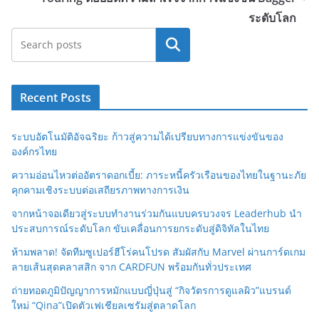
ระดับโลก
Search
Recent Posts
ระบบอัตโนมัติอัจฉริยะ ก้าวสู่ความได้เปรียบทางการแข่งขันของ
องค์กรไทย
ความอ่อนไหวต่ออัตราดอกเบี้ย: ภาระหนี้ครัวเรือนของไทยในฐานะภัย
คุกคามเชิงระบบต่อเสถียรภาพทางการเงิน
จากหน้าจอเดียวสู่ระบบทำงานร่วมกันแบบครบวงจร Leaderhub นำ
ประสบการณ์ระดับโลก ขับเคลื่อนการยกระดับสู่ดิจิทัลในไทย
ห้ามพลาด! จัดทีมซูเปอร์ฮีโร่คนโปรด สัมผัสกับ Marvel ผ่านการ์ดเกม
ลายเส้นสุดคลาสสิก จาก CARDFUN พร้อมกันทั่วประเทศ
ถ่ายทอดภูมิปัญญาการหมักแบบญี่ปุ่นสู่ “กิจวัตรการดูแลผิว”แบรนด์
ใหม่ “Qina”เปิดตัวเฟเชียลเซรัมสู่ตลาดโลก