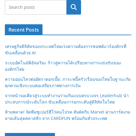
Search
Recent Posts
เศรษฐกิจดิจิทัลของประเทศไทยเร่งความต้องการซอฟต์แวร์องค์กรที่
ขับเคลื่อนด้วย AI
ระบบอัตโนมัติอัจฉริยะ ก้าวสู่ความได้เปรียบทางการแข่งขันของ
องค์กรไทย
ความอ่อนไหวต่ออัตราดอกเบี้ย: ภาระหนี้ครัวเรือนของไทยในฐานะภัย
คุกคามเชิงระบบต่อเสถียรภาพทางการเงิน
จากหน้าจอเดียวสู่ระบบทำงานร่วมกันแบบครบวงจร Leaderhub นำ
ประสบการณ์ระดับโลก ขับเคลื่อนการยกระดับสู่ดิจิทัลในไทย
ห้ามพลาด! จัดทีมซูเปอร์ฮีโร่คนโปรด สัมผัสกับ Marvel ผ่านการ์ดเกม
ลายเส้นสุดคลาสสิก จาก CARDFUN พร้อมกันทั่วประเทศ