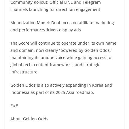
Community Rollout: Official LINE and Telegram
channels launching for direct fan engagement
Monetization Model: Dual focus on affiliate marketing
and performance-driven display ads
ThaiScore will continue to operate under its own name
and domain, now clearly “powered by Golden Odds,”
maintaining its unique voice while gaining access to
global tech, content frameworks, and strategic
infrastructure.
Golden Odds is also actively expanding in Korea and
Indonesia as part of its 2025 Asia roadmap.
###
About Golden Odds