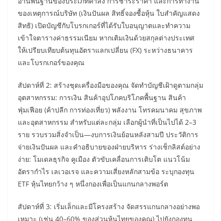
อ่านพื้นฐานของประเภทคำสั่ง การชำระราคา และการทำงาน
ของเหตุการณ์บริษัท (เงินปันผล สิทธิ์จองซื้อหุ้น ใบสำคัญแสดง
สิทธิ) เปิดบัญชีกับโบรกเกอร์ที่ได้รับใบอนุญาตและทำความ
เข้าใจตารางค่าธรรมเนียม หากเติมเงินด้วยสกุลต่างประเทศ
ให้เปรียบเทียบต้นทุนอัตราแลกเปลี่ยน (FX) ระหว่างธนาคาร
และโบรกเกอร์ของคุณ
สัปดาห์ที่ 2: สร้างชุดเครื่องมือของคุณ จัดทำบัญชีเฝ้าดูตามกลุ่ม
อุตสาหกรรม: การเงิน สินค้าอุปโภคบริโภคพื้นฐาน สินค้า
ฟุ่มเฟือย (ค้าปลีก การท่องเที่ยว) พลังงาน โทรคมนาคม สุขภาพ
และอุตสาหกรรม สำหรับแต่ละกลุ่ม เลือกผู้นำที่เป็นไปได้ 2–3
ราย รวบรวมสิ่งจำเป็น—งบการเงินย้อนหลังสามปี ประวัติการ
จ่ายเงินปันผล และคำอธิบายของฝ่ายบริหาร ร่างเช็กลิสต์อย่าง
ง่าย: โมเดลธุรกิจ คูเมือง ตัวขับเคลื่อนการเติบโต แนวโน้ม
อัตรากำไร เลเวอเรจ และความเสี่ยงหลักสามข้อ ระบุกองทุน
ETF หุ้นไทยกว้าง ๆ หนึ่งกองเพื่อเป็นแกนกลางพอร์ต
สัปดาห์ที่ 3: เริ่มเล็กและมีโครงสร้าง จัดสรรแกนกลางอย่างพอ
เหมาะ (เช่น 40–60% ของส่วนหุ้นไทยของคุณ) ไปยังกองทุน