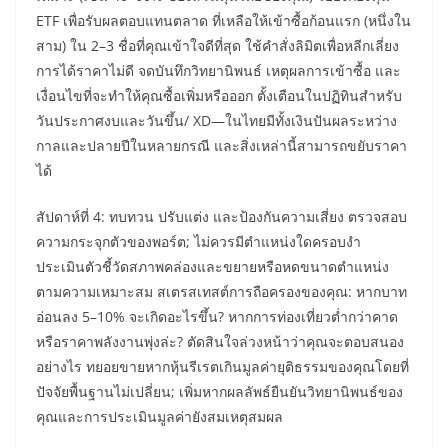
ETF เพื่อรับผลตอบแทนตลาด ที่เหลือให้เข้าซื้อก้อนแรก (หนึ่งใน
สาม) ใน 2–3 ชื่อที่คุณเข้าใจดีที่สุด ใช้คำสั่งลิมิตเพื่อหลีกเลี่ยง
การได้ราคาไม่ดี จดบันทึกวิทยานิพนธ์ เหตุผลการเข้าซื้อ และ
เงื่อนไขที่จะทำให้คุณซื้อเพิ่มหรือออก ตั้งเตือนในปฏิทินสำหรับ
วันประกาศงบและวันขึ้น/ XD—ในไทยมีทั้งเงินปันผลระหว่าง
กาลและปลายปีในหลายกรณี และสิ่งเหล่านี้สามารถขยับราคา
ได้
สัปดาห์ที่ 4: ทบทวน ปรับแต่ง และป้องกันความเสี่ยง ตรวจสอบ
ความกระจุกตัวของพอร์ต; ไม่ควรมีตำแหน่งใดครอบงำ
ประเมินตัวชี้วัดสภาพคล่องและขยายหรือหดขนาดตำแหน่ง
ตามความเหมาะสม สเตรสเทสต์การถือครองของคุณ: หากบาท
อ่อนลง 5–10% จะเกิดอะไรขึ้น? หากการท่องเที่ยวต่ำกว่าคาด
หรือราคาพลังงานพุ่งล่ะ? ตัดสินใจล่วงหน้าว่าคุณจะตอบสนอง
อย่างไร ทยอยขายหากหุ้นรีเรตเกินมูลค่ายุติธรรมของคุณโดยที่
ปัจจัยพื้นฐานไม่เปลี่ยน; เพิ่มหากผลลัพธ์ยืนยันวิทยานิพนธ์ของ
คุณและการประเมินมูลค่ายังสมเหตุสมผล