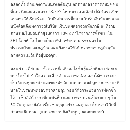
ตลอดทั้งเดือน จงตระหนักต่อต้นทุน ติดตามอัตราค่าคอมมิชชัน
ที่แท้จริงและส่วนต่าง FX; ปรับให้เหมาะสมเมื่อทำได้ จัดระเบียบ
เอกสารให้เรียบร้อย—ใบยืนยันการซื้อขาย ใบรับเงินปันผล และ
หนังสือแจ้งเหตุการณ์บริษัท เงินปันผลอาจถูกหักภาษี ณ ที่จ่าย
สำหรับผู้ไม่มีถิ่นที่อยู่ (มักราว 10%); กำไรจากการซื้อขายใน
SET โดยทั่วไปไม่ถูกเก็บภาษีสำหรับบุคคลธรรมดาใน
ประเทศไทย แต่กฎข้ามแดนยังอาจใช้ได้ ตรวจสอบกฎปัจจุบัน
ตามสถานะถิ่นที่อยู่ของคุณ
หลุมพรางที่พบบ่อยซึ่งควรหลีกเลี่ยง: ไล่ซื้อหุ้นเล็กที่สภาพคล่อง
บางโดยไม่เข้าใจความเสี่ยงด้านสภาพคล่อง ตอบโต้ข่าวระยะ
สั้นเกินเหตุ มองข้ามผลของค่าเงิน และละเลยสัญญาณธรรมาภิ
บาลในบริษัทที่ครอบครัวควบคุม วิธีแก้คือกระบวนการที่ทำซ้ำ
ได้—เช็กลิสต์ การเขียนบันทึก และการทบทวนเป็นระยะ ๆ ใน
30 วัน คุณจะยังไม่เชี่ยวชาญทุกอย่าง แต่คุณจะตั้งกรอบวินัยที่
ช่วยทบต้นทักษะ (และอาจรวมถึงเงินทุน) ตลอดหลายปี