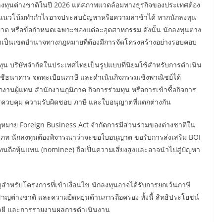
งทุนต่างชาติในปี 2026 แต่สภาพแวดล้อมทางธุรกิจของประเทศต้อง
ีแนวโน้มทำกำไรอาจประสบปัญหาหรือความล่าช้าได้ หากนักลงทุน
าต หรือข้อกำหนดเฉพาะของแต่ละอุตสาหกรรม ดังนั้น นักลงทุนต่าง
ังเป็นเขตอำนาจทางกฎหมายที่ต้องมีการจัดโครงสร้างอย่างรอบคอบ
ุน บริษัทจำกัดในประเทศไทยเป็นรูปแบบที่นิยมใช้สำหรับการดำเนิน
ญชีธนาคาร จดทะเบียนภาษี และดำเนินกิจกรรมเชิงพาณิชย์ได้
งานผู้แทน สำนักงานภูมิภาค กิจการร่วมทุน หรือการเข้าซื้อกิจการ
ารควบคุม ความรับผิดชอบ ภาษี และใบอนุญาตที่แตกต่างกัน
หมาย Foreign Business Act จำกัดการมีส่วนร่วมของต่างชาติใน
ภท นักลงทุนต้องพิจารณาว่าจะขอใบอนุญาต ขอรับการส่งเสริม BOI
แทนถือหุ้นแทน (nominee) ถือเป็นความเสี่ยงสูงและอาจนำไปสู่ปัญหา
ำหรับโครงการที่เข้าเงื่อนไข นักลงทุนอาจได้รับการยกเว้นภาษี
ชาญต่างชาติ และความยืดหยุ่นด้านการถือครอง ทั้งนี้ สิทธิประโยชน์
คโนโลยี และการรายงานผลการดำเนินงาน