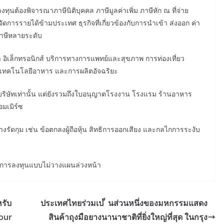
นต้องพิจารณาภาษีนิติบุคคล ภาษีมูลค่าเพิ่ม ภาษีหัก ณ ที่จ่าย
การรายได้ข้ามประเทศ ธุรกิจที่เกี่ยวข้องกับการนำเข้า ส่งออก ค่า
ภาษีหลายระดับ
 อิเล็กทรอนิกส์ บริการทางการแพทย์และสุขภาพ การท่องเที่ยว
ยน เทคโนโลยีอาหาร และการผลิตอัจฉริยะ
ริษัทเท่านั้น แต่ยังรวมถึงใบอนุญาตโรงงาน โรงแรม ร้านอาหาร
มเมิร์ซ
างรัดกุม เช่น ข้อตกลงผู้ถือหุ้น สิทธิการออกเสียง และกลไกการระงับ
ับการลงทุนแบบไม่วางแผนล่วงหน้า
หรับ
ประเทศไทยร่วมเป ็ นส่วนหนึ่งของมหกรรมแสดง
our
สินค้าถุงมือยางนานาชาติที่ยิ่งใหญ่ที่สุด ในกรุง